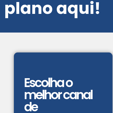
plano aqui!
Escolha o
melhor canal
de