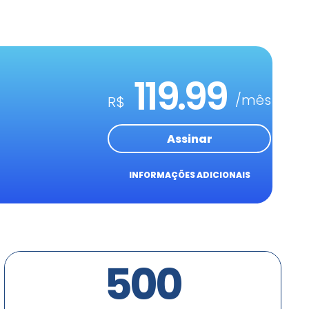
119.99
/mês
R$
Assinar
INFORMAÇÕES ADICIONAIS
500