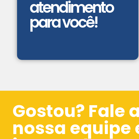
atendimento
para você!
Gostou? Fale 
nossa equipe 