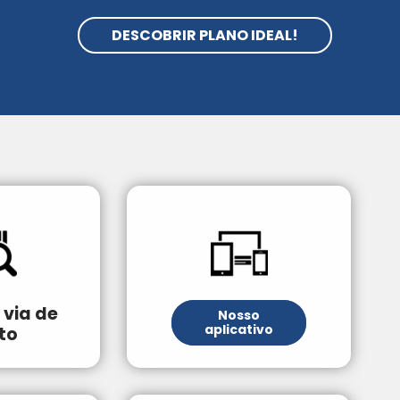
DESCOBRIR PLANO IDEAL!
via de
Nosso
aplicativo
to