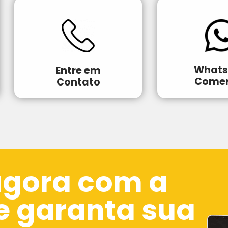
What
Entre em
Comer
Contato
agora com a
e garanta sua