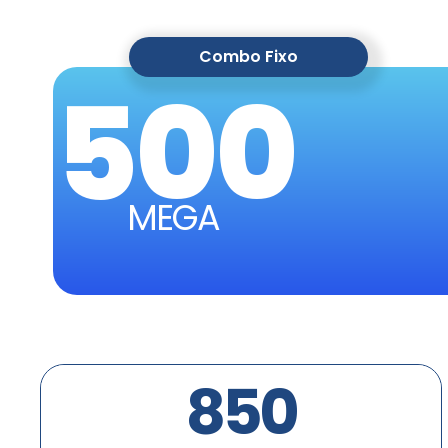
Combo Fixo
500
MEGA
850