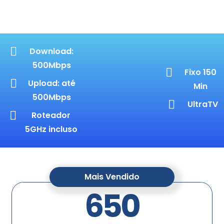
Download:
500Mbps
Fixo 150
Upload: até
Min
500Mbps
UltraTV
Roteador
5GHz incluso
Mais Vendido
650