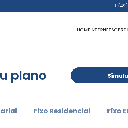
(49)
HOME
INTERNET
SOBRE
eu plano
Simula
arial
Fixo Residencial
Fixo 